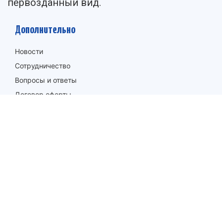
первозданный вид.
Дополнительно
Новости
Сотрудничество
Вопросы и ответы
Договор оферты
Политика конфиденциальности
Правила использования
Контакты
Санкт-Петербург
Троицкий пр. 2
Телефон:
8 800 555 62 32
Офис:
8 812 309 68 48
Email:
zakazpin@ya.ru