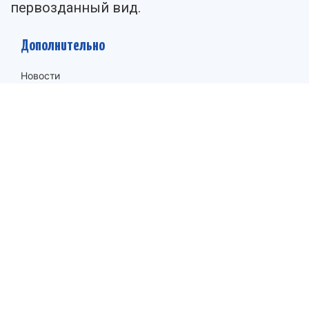
первозданный вид.
Дополнительно
Новости
Сотрудничество
Вопросы и ответы
Договор оферты
Политика конфиденциальности
Правила использования
Контакты
Санкт-Петербург
Троицкий пр. 2
Телефон:
8 800 555 62 32
Офис:
8 812 309 68 48
Email:
zakazpin@ya.ru